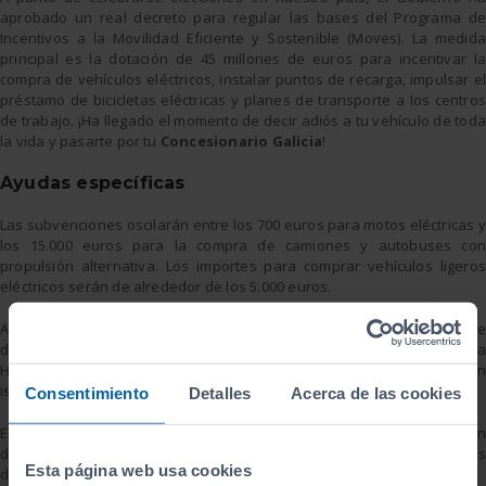
aprobado un real decreto para regular las bases del Programa de
Incentivos a la Movilidad Eficiente y Sostenible (Moves). La medida
principal es la dotación de 45 millones de euros para incentivar la
compra de vehículos eléctricos, instalar puntos de recarga, impulsar el
préstamo de bicicletas eléctricas y planes de transporte a los centros
de trabajo. ¡Ha llegado el momento de decir adiós a tu vehículo de toda
la vida y pasarte por tu
Concesionario Galicia
!
Ayudas específicas
Las subvenciones oscilarán entre los 700 euros para motos eléctricas y
los 15.000 euros para la compra de camiones y autobuses con
propulsión alternativa. Los importes para comprar vehículos ligeros
eléctricos serán de alrededor de los 5.000 euros.
Además, se destinarán 15 millones de euros a proyectos que
defiendan una movilidad sostenible en ciudades Patrimonio de la
Humanidad, municipios con alto índice de contaminación o situados en
islas, y a iniciativas de innovación en electromovilidad.
Consentimiento
Detalles
Acerca de las cookies
El gobierno también obligará a los fabricantes a establecer un
descuento mínimo de mil euros en la factura, a excepción de compras
Esta página web usa cookies
de cuadriciclos y motos.