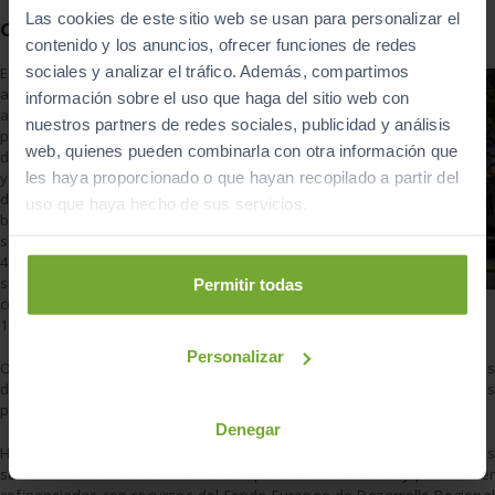
Las cookies de este sitio web se usan para personalizar el
Otras ayudas
contenido y los anuncios, ofrecer funciones de redes
sociales y analizar el tráfico. Además, compartimos
El importe de las
ayudas para
información sobre el uso que haga del sitio web con
aumentar los
nuestros partners de redes sociales, publicidad y análisis
puntos de recarga
web, quienes pueden combinarla con otra información que
de coches eléctricos
y nuevos sistemas
les haya proporcionado o que hayan recopilado a partir del
de préstamos de
uso que haya hecho de sus servicios.
bicicletas eléctricas
serán de un 30% o
40% del coste
subvencionable,
Permitir todas
con un límite de
100.000 euros.
Personalizar
Otra buena medida fijada en este decreto, la implantación de Planes
de Transporte a los Centros de Trabajo, fija un límite de 200.000 euros
por beneficiario. La ayuda será del 50% del coste subvencionable.
Denegar
Hay que destacar que estas ayudas no serán compatibles con otras
subvenciones de la administración para fines similares y podrán ser
cofinanciadas con recursos del Fondo Europeo de Desarrollo Regional