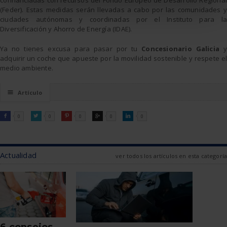
(Feder). Estas medidas serán llevadas a cabo por las comunidades y
ciudades autónomas y coordinadas por el Instituto para la
Diversificación y Ahorro de Energía (IDAE).
Ya no tienes excusa para pasar por tu
Concesionario Galicia
y
adquirir un coche que apueste por la movilidad sostenible y respete el
medio ambiente.
☰
Artículo
FACEBOOK
TWITTER
PINTEREST
GOOGLE
LINKEDIN

0

0

0

0

0
Actualidad
ver todos los artículos en esta categoría
6 consejos