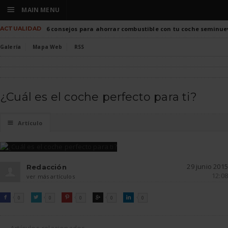
☰
MAIN MENU
ACTUALIDAD
6 consejos para ahorrar combustible con tu coche seminue
Galería
Mapa Web
RSS
¿Cuál es el coche perfecto para ti?
☰
Artículo
29 junio 2015
Redacción
12:08
ver más artículos
FACEBOOK
TWITTER
PINTEREST
GOOGLE
LINKEDIN

0

0

0

0

0