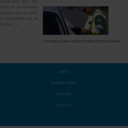
disparados por los
aires, es conveniente
intentar ahorrar todo
el combustible que se
pueda, [...]
Consejos para evitar multas innecesarias
INICIO
QUIENES SOMOS
NOTICIAS
CONTACTO