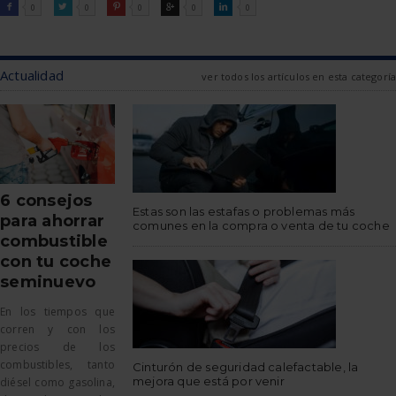
FACEBOOK
TWITTER
PINTEREST
GOOGLE
LINKEDIN

0

0

0

0

0
Actualidad
ver todos los artículos en esta categoría
6 consejos
Estas son las estafas o problemas más
para ahorrar
comunes en la compra o venta de tu coche
combustible
con tu coche
seminuevo
En los tiempos que
corren y con los
precios de los
combustibles, tanto
Cinturón de seguridad calefactable, la
mejora que está por venir
diésel como gasolina,