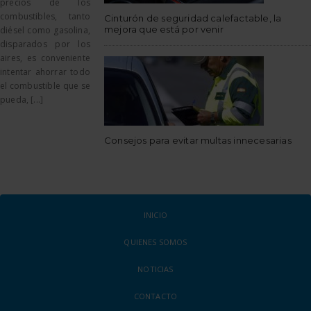
precios de los
combustibles, tanto
Cinturón de seguridad calefactable, la
mejora que está por venir
diésel como gasolina,
disparados por los
aires, es conveniente
intentar ahorrar todo
el combustible que se
pueda, [...]
Consejos para evitar multas innecesarias
INICIO
QUIENES SOMOS
NOTICIAS
CONTACTO