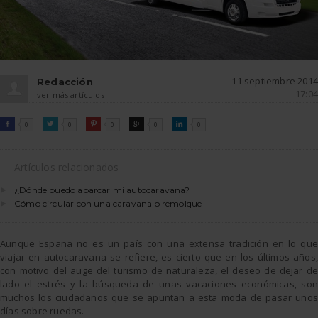
11 septiembre 2014
Redacción
17:04
ver más artículos
FACEBOOK
TWITTER
PINTEREST
GOOGLE
LINKEDIN

0

0

0

0

0
Artículos relacionados
¿Dónde puedo aparcar mi autocaravana?
Cómo circular con una caravana o remolque
Aunque España no es un país con una extensa tradición en lo que
viajar en autocaravana se refiere, es cierto que en los últimos años,
con motivo del auge del turismo de naturaleza, el deseo de dejar de
lado el estrés y la búsqueda de unas vacaciones económicas, son
muchos los ciudadanos que se apuntan a esta moda de pasar unos
días sobre ruedas.