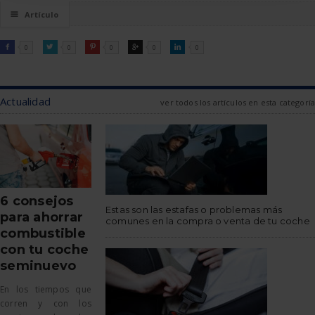
☰
Artículo
FACEBOOK
TWITTER
PINTEREST
GOOGLE
LINKEDIN

0

0

0

0

0
Actualidad
ver todos los artículos en esta categoría
6 consejos
Estas son las estafas o problemas más
para ahorrar
comunes en la compra o venta de tu coche
combustible
con tu coche
seminuevo
En los tiempos que
corren y con los