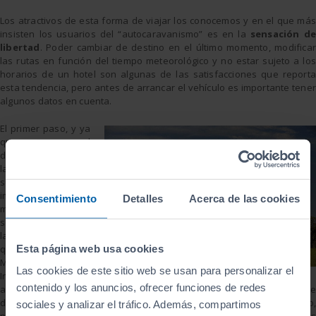
Los atractivos de esta forma de viajar los conocemos y en el que más
insisten los usuarios del “autocaravanismo” es en la
sensación de
libertad
. Poder cambiar de destino en el último momento, modificar
las rutas en función del tiempo meteorológico y no estar sujeto a los
horarios de un hotel son algunas de las satisfacciones que reporta
esta tendencia, pero antes de arrancar el vehículo es importante tener
algunos datos en cuenta.
El primer paso, y ya
que el
desconocimiento de
la ley no exime de
su cumplimiento, es
importante tener a
Consentimiento
Detalles
Acerca de las cookies
mano el Boletín
sobre Movilidad en
la Autocaravana
Esta página web usa cookies
que edita el
Ministerio del
Las cookies de este sitio web se usan para personalizar el
Interior. En él se
contenido y los anuncios, ofrecer funciones de redes
aclaran numerosos conceptos y se establece el reglamento al que
debe estar sujeto el propietario de este transporte y que, por tanto,
sociales y analizar el tráfico. Además, compartimos
podrá evitarle cualquier tipo de sanción. Evidentemente, no todos los