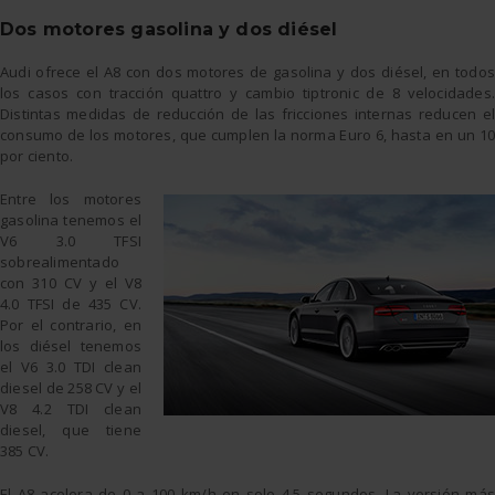
Dos motores gasolina y dos diésel
Audi ofrece el A8 con dos motores de gasolina y dos diésel, en todos
los casos con tracción quattro y cambio tiptronic de 8 velocidades.
Distintas medidas de reducción de las fricciones internas reducen el
consumo de los motores, que cumplen la norma Euro 6, hasta en un 10
por ciento.
Entre los motores
gasolina tenemos el
V6 3.0 TFSI
sobrealimentado
con 310 CV y el V8
4.0 TFSI de 435 CV.
Por el contrario, en
los diésel tenemos
el V6 3.0 TDI clean
diesel de 258 CV y el
V8 4.2 TDI clean
diesel, que tiene
385 CV.
El A8 acelera de 0 a 100 km/h en solo 4,5 segundos. La versión más