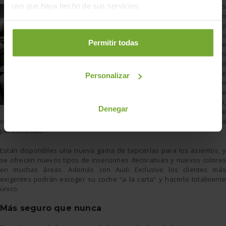
Los asientos
uso que haya hecho de sus servicios.
delanteros incluyen
ventilación y
masaje, pero las
Permitir todas
comodidades de
este modelo van
mucho más allá, el
modelo puede
Personalizar
pedirse con
reposapiés de
ajuste motorizado,
Denegar
climatizador de
cuatro zonas, parasoles eléctricos en las puertas, e incluso con nevera
para bebidas.
Están disponibles una nueva gama de tapicerías para los asientos, y
se ofrecen nuevos tipos de inserciones decorativas y nuevos colores
en muchas áreas. Además con Audi Exclusive los clientes más
exigentes podrán escoger su coche “a la carta” y hacerlo totalmente
único.
Más seguro que nunca