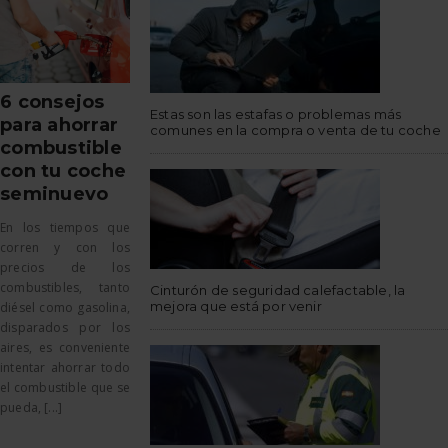
6 consejos
Estas son las estafas o problemas más
para ahorrar
comunes en la compra o venta de tu coche
combustible
con tu coche
seminuevo
En los tiempos que
corren y con los
precios de los
combustibles, tanto
Cinturón de seguridad calefactable, la
mejora que está por venir
diésel como gasolina,
disparados por los
aires, es conveniente
intentar ahorrar todo
el combustible que se
pueda, [...]