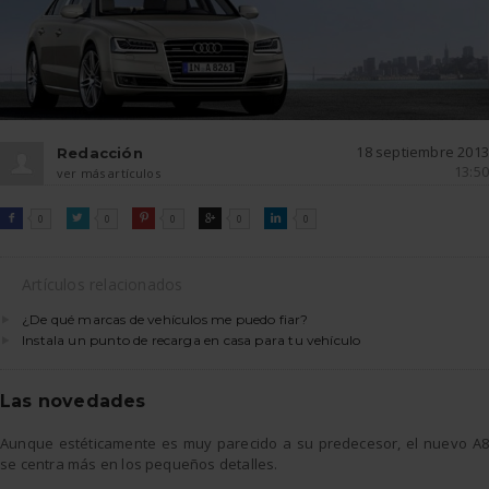
18 septiembre 2013
Redacción
13:50
ver más artículos
FACEBOOK
TWITTER
PINTEREST
GOOGLE
LINKEDIN

0

0

0

0

0
Artículos relacionados
¿De qué marcas de vehículos me puedo fiar?
Instala un punto de recarga en casa para tu vehículo
Las novedades
Aunque estéticamente es muy parecido a su predecesor, el nuevo A8
se centra más en los pequeños detalles.