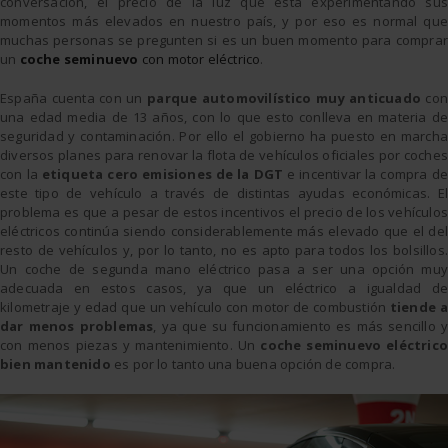
conversación, el precio de la luz que está experimentando sus
momentos más elevados en nuestro país, y por eso es normal que
muchas personas se pregunten si es un buen momento para comprar
un
coche seminuevo
con motor eléctrico
.
España cuenta con un
parque automovilístico muy anticuado
con
una edad media de 13 años, con lo que esto conlleva en materia de
seguridad y contaminación. Por ello el gobierno ha puesto en marcha
diversos planes para renovar la flota de vehículos oficiales por coches
con la
etiqueta cero emisiones de la DGT
e incentivar la compra de
este tipo de vehículo a través de distintas ayudas económicas. El
problema es que a pesar de estos incentivos el precio de los vehículos
eléctricos continúa siendo considerablemente más elevado que el del
resto de vehículos y, por lo tanto, no es apto para todos los bolsillos.
Un coche de segunda mano eléctrico pasa a ser una opción muy
adecuada en estos casos, ya que un eléctrico a igualdad de
kilometraje y edad que un vehículo con motor de combustión
tiende a
dar menos problemas
, ya que su funcionamiento es más sencillo y
con menos piezas y mantenimiento. Un
coche seminuevo
eléctrico
bien mantenido
es por lo tanto una buena opción de compra.