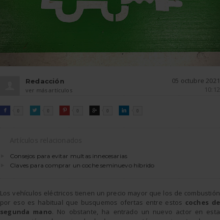
05 octubre 2021
Redacción
10:12
ver más artículos
FACEBOOK
TWITTER
PINTEREST
GOOGLE
LINKEDIN

0

0

0

0

0
Artículos relacionados
Consejos para evitar multas innecesarias
Claves para comprar un coche seminuevo híbrido
Los vehículos eléctricos tienen un precio mayor que los de combustión
por eso es habitual que busquemos ofertas entre estos
coches d
segunda mano
. No obstante, ha entrado un nuevo actor en esta