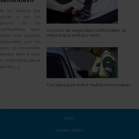
seminuevo
En los tiempos que
corren y con los
precios de los
combustibles, tanto
Cinturón de seguridad calefactable, la
mejora que está por venir
diésel como gasolina,
disparados por los
aires, es conveniente
intentar ahorrar todo
el combustible que se
pueda, [...]
Consejos para evitar multas innecesarias
INICIO
QUIENES SOMOS