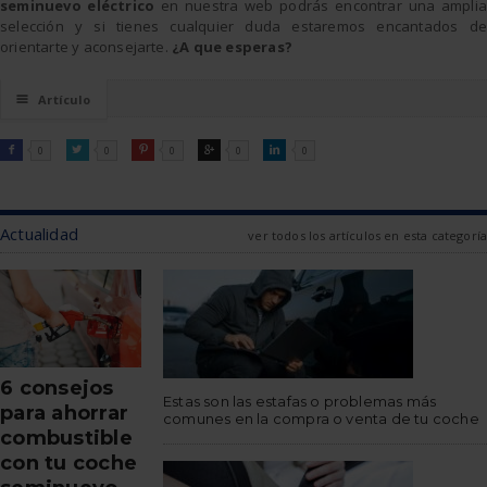
seminuevo eléctrico
en nuestra web podrás encontrar una amplia
selección y si tienes cualquier duda estaremos encantados de
orientarte y aconsejarte.
¿A que esperas?
☰
Artículo
FACEBOOK
TWITTER
PINTEREST
GOOGLE
LINKEDIN

0

0

0

0

0
Actualidad
ver todos los artículos en esta categoría
6 consejos
Estas son las estafas o problemas más
para ahorrar
comunes en la compra o venta de tu coche
combustible
con tu coche