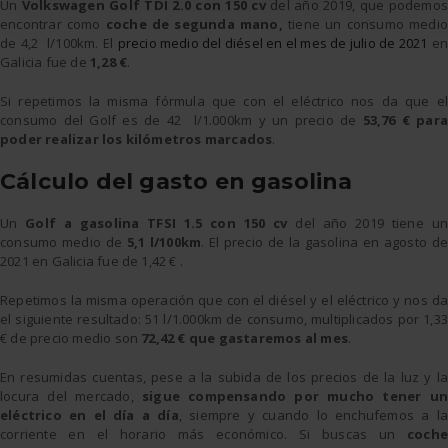
Un
Volkswagen Golf TDI 2.0 con 150 cv
del año 2019, que podemos
encontrar como
coche de segunda mano,
tiene un consumo medio
de 4,2 l/100km. El
precio medio del diésel en el mes de julio de 2021
en
Galicia fue de
1,28 €
.
Si repetimos la misma fórmula que con el eléctrico nos da que el
consumo del Golf es de 42 l/1.000km y un precio de
53,76 € par
poder realizar los kilómetros marcados
.
Cálculo del gasto en gasolina
Un
Golf a gasolina TFSI 1.5 con 150 cv
del año 2019 tiene u
consumo medio de
5,1 l/100km
. El precio de la gasolina en agosto de
2021 en Galicia fue de 1,42 € .
Repetimos la misma operación que con el diésel y el eléctrico y nos da
el siguiente resultado: 51 l/1.000km de consumo, multiplicados por 1,33
€ de precio medio son
72,42 € que gastaremos al mes
.
En resumidas cuentas, pese a la subida de los precios de la luz y la
locura del mercado,
sigue compensando por mucho tener un
eléctrico en el día a día
, siempre y cuando lo enchufemos a la
corriente en el horario más económico. Si buscas un
coche