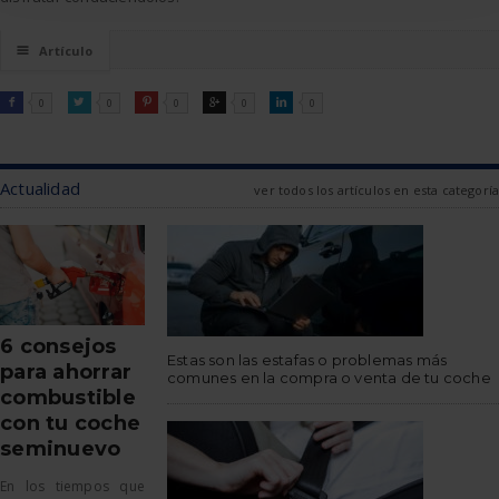
☰
Artículo
FACEBOOK
TWITTER
PINTEREST
GOOGLE
LINKEDIN

0

0

0

0

0
Actualidad
ver todos los artículos en esta categoría
6 consejos
Estas son las estafas o problemas más
para ahorrar
comunes en la compra o venta de tu coche
combustible
con tu coche
seminuevo
En los tiempos que