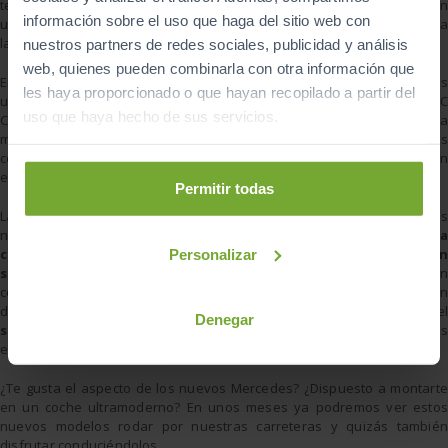
tercera: la versión
AMG C 43,
que cuenta con un
motor V6 3.0
co
información sobre el uso que haga del sitio web con
unos increíbles
390 CV
y
tracción integral 4MATIC
, que le permite 
la versión coupé pasar de 0 a 100 km/h en tan
sólo 4,7 segundos
.
nuestros partners de redes sociales, publicidad y análisis
web, quienes pueden combinarla con otra información que
En el exterior de los nuevos modelos de Mercedes nos encontramos
les haya proporcionado o que hayan recopilado a partir del
unos cambios más pequeños, pero que se dirigen a darle a los Clase C
uso que haya hecho de sus servicios.
Coupé y Cabrio un
aspecto más deportivo
y
elegante
. Desde la
marca alemana también ofrecen la posibilidad a los amantes de los
coches de competición de incluir el
paquete AMG Line exterior
, con
el que nuestro coche tendrá
un aspecto único
.
Permitir todas
La seguridad es otro de los puntos fuertes de la nueva Clase C. Las
nuevas versiones disponen de los más
modernos asistentes a l
conducción
como el
Intelligent Drive
, un sistema de
conducción
Personalizar
semiautónoma
que vigilará todo nuestro entorno gracias a un
conjunto de
radares
y
cámaras
. Además, estos coches tambié
disponen de
asistente de cambio de carril
, de
frenada
o el
Denegar
sistema de parada de emergencia
. Toda la tecnología de Mercedes
está ya disponible en la Clase C para mejorar nuestra seguridad.
¿Te gusta el aspecto de los nuevos Mercedes? ¿Dispuesto a montarte
en un coche ultramoderno? En unos meses ya podremos ver estos
nuevos modelos rodar por nuestras carreteras y quizás también
disfrutar conduciéndolos.