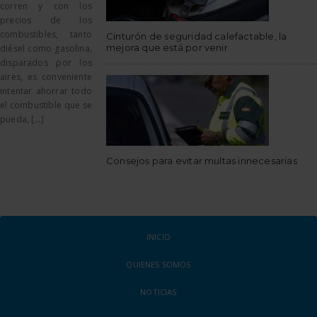
corren y con los
precios de los
combustibles, tanto
Cinturón de seguridad calefactable, la
mejora que está por venir
diésel como gasolina,
disparados por los
aires, es conveniente
intentar ahorrar todo
el combustible que se
pueda, [...]
Consejos para evitar multas innecesarias
INICIO
QUIENES SOMOS
NOTICIAS