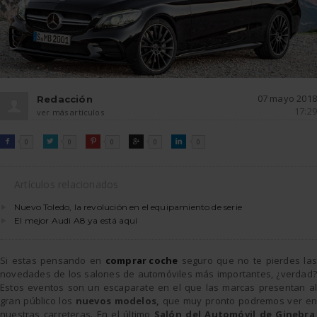
07 mayo 2018
Redacción
17:29
ver más artículos
FACEBOOK
TWITTER
PINTEREST
GOOGLE
LINKEDIN

0

0

0

0

0
Artículos relacionados
Nuevo Toledo, la revolución en el equipamiento de serie
El mejor Audi A8 ya está aquí
Si estas pensando en
comprar coche
seguro que no te pierdes las
novedades de los salones de automóviles más importantes, ¿verdad?
Estos eventos son un escaparate en el que las marcas presentan al
gran público los
nuevos modelos,
que muy pronto podremos ver en
nuestras carreteras. En el último
Salón del Automóvil de Ginebra
,