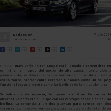
17 julio 2014
Redacción
11:48
ver más artículos
FACEBOOK
TWITTER
PINTEREST
GOOGLE
LINKEDIN

0

0

0

0

0
El nuevo
BMW Serie 4 Gran Coupé está llamado a convertirse en
un hit en el mundo del motor de alta gama
. Inconfundible a
primera vista, se diferencia de sus hermanos por su
dinamismo y
estilo tanto interior como exterior
.
Dinámico como un coupé 
funcional espacialmente como las berlinas
de la marca alemana.
Si hablamos de espacio, la opción del Gran Coupé es la
alternativa perfecta al Coupé con las ventajas espaciales de una
berlina. La renuncia a un dos puertas para contar con dos
traseras
, son la mayor ventaja para quienes quieren disfrutar de un