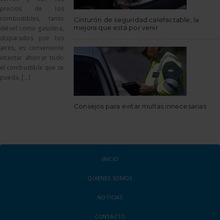
precios de los
combustibles, tanto
Cinturón de seguridad calefactable, la
mejora que está por venir
diésel como gasolina,
disparados por los
aires, es conveniente
intentar ahorrar todo
el combustible que se
pueda, [...]
Consejos para evitar multas innecesarias
INICIO
QUIENES SOMOS
NOTICIAS
CONTACTO