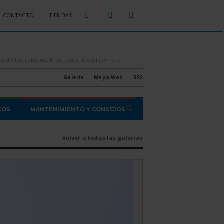
CONTACTO
TIENDAS
sparados por los aires, es conveniente intentar ahorrar todo el combustible que se pueda, [...]
Estas son las estafas o proble
Galería
Mapa Web
RSS
COS
MANTENIMIENTO Y CONSEJOS
Volver a todas las galerías