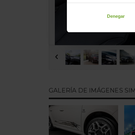
Denegar

GALERÍA DE IMÁGENES SI