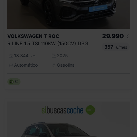
29.990
VOLKSWAGEN
T ROC
€
R LINE 1.5 TSI 110KW (150CV) DSG
357
€/mes
18.344
2025
km
Automático
Gasolina
C