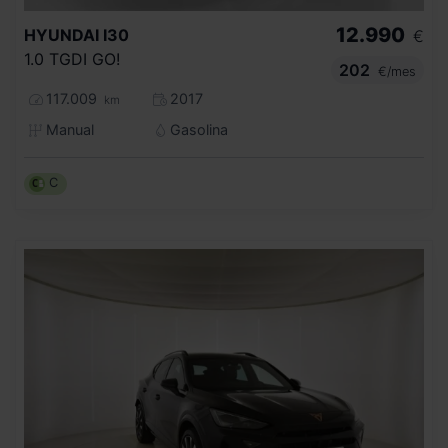
12.990
HYUNDAI
I30
€
1.0 TGDI GO!
202
€/mes
117.009
2017
km
Manual
Gasolina
C