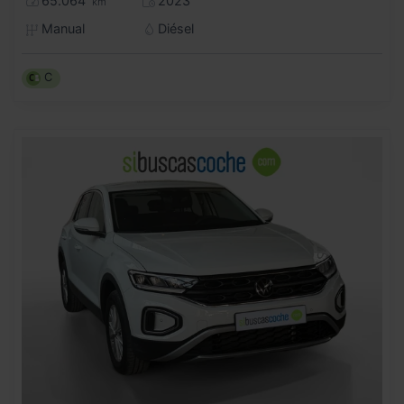
65.064
2023
km
Manual
Diésel
C