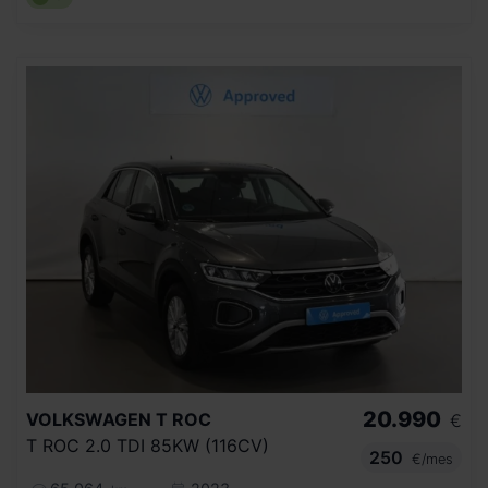
20.990
VOLKSWAGEN
T ROC
€
T ROC 2.0 TDI 85KW (116CV)
250
€/mes