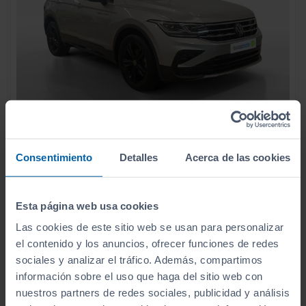
27.490
VOLKSWAGEN
TIGUAN
€
Consentimiento
Detalles
Acerca de las cookies
URBAN SPORT 2.0 TDI 110KW (150CV)
327
€/mes
118.413
2023
km
Esta página web usa cookies
Manual
Diésel
Las cookies de este sitio web se usan para personalizar
el contenido y los anuncios, ofrecer funciones de redes
C
sociales y analizar el tráfico. Además, compartimos
información sobre el uso que haga del sitio web con
nuestros partners de redes sociales, publicidad y análisis