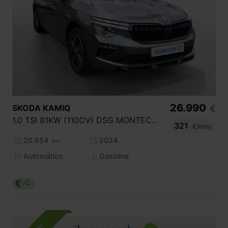
26.990
SKODA
KAMIQ
€
1.0 TSI 81KW (110CV) DSG MONTECARLO
321
€/mes
20.654
2024
km
Automático
Gasolina
C