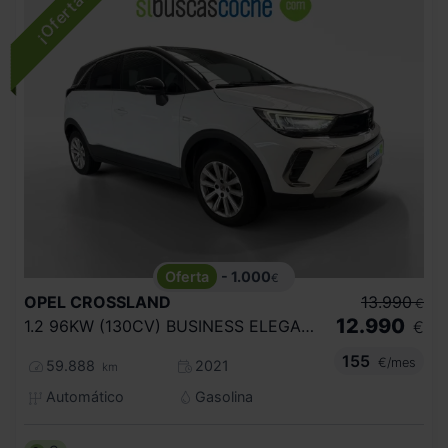
- 1.000
€
OPEL
CROSSLAND
13.990
€
12.990
1.2 96KW (130CV) BUSINESS ELEGANCE AUTO
€
155
€/mes
59.888
2021
km
Automático
Gasolina