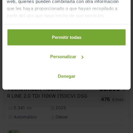
web, quienes pueden combinarla con otra información
que les haya proporcionado o que hayan recopilado a
partir del uso que haya hecho de sus servicios.
Permitir todas
Personalizar
Denegar
39.990
VOLKSWAGEN
TIGUAN
€
R LINE 2.0 TDI 110KW (150CV) DSG
476
€/mes
5.341
2025
km
Automático
Diésel
C