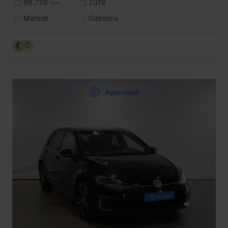
96.728
2019
km
Manual
Gasolina
C