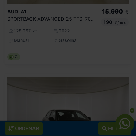
15.990
AUDI
A1
€
SPORTBACK ADVANCED 25 TFSI 70KW (95CV)
190
€/mes
128.267
2022
km
Manual
Gasolina
C
ORDENAR
FILTROS