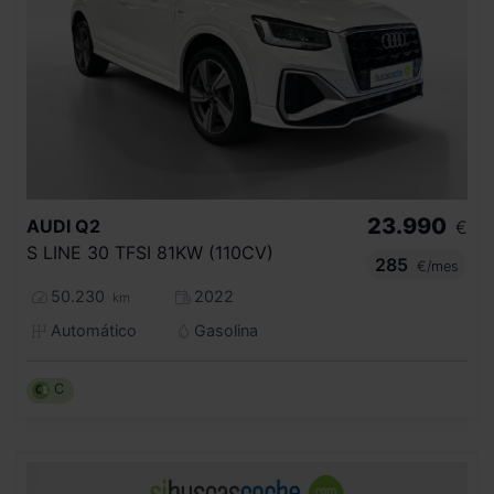
23.990
AUDI
Q2
€
S LINE 30 TFSI 81KW (110CV)
285
€/mes
50.230
2022
km
Automático
Gasolina
C