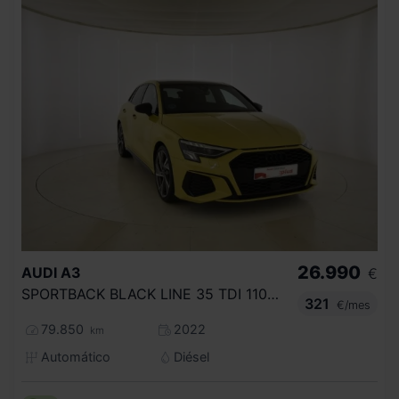
26.990
AUDI
A3
€
SPORTBACK BLACK LINE 35 TDI 110KW S TRON
321
€/mes
79.850
2022
km
Automático
Diésel