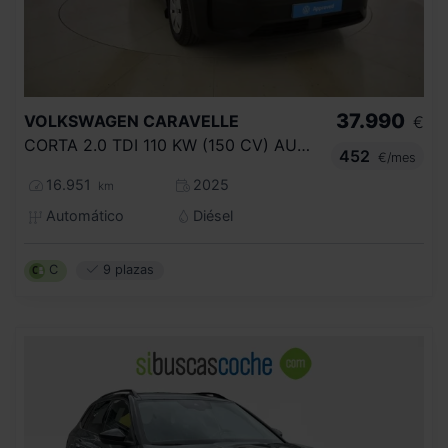
37.990
VOLKSWAGEN
CARAVELLE
€
CORTA 2.0 TDI 110 KW (150 CV) AUT 8 VEL
452
€/mes
16.951
2025
km
Automático
Diésel
C
9 plazas