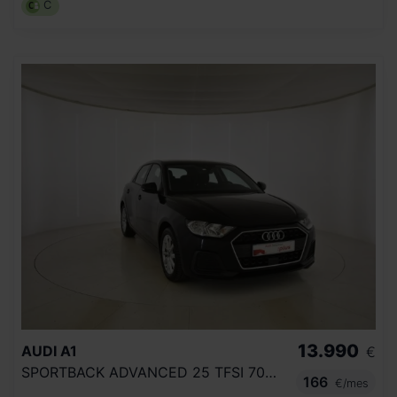
C
13.990
AUDI
A1
€
SPORTBACK ADVANCED 25 TFSI 70KW (95CV)
166
€/mes