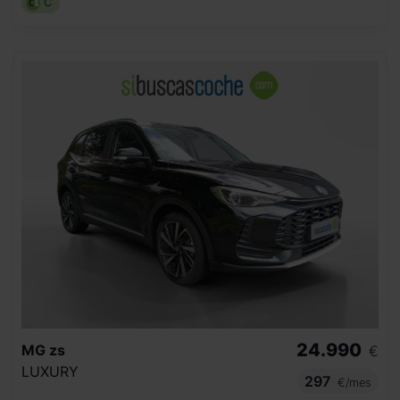
C
24.990
MG
zs
€
LUXURY
297
€/mes