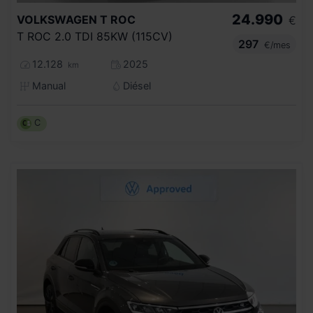
24.990
VOLKSWAGEN
T ROC
€
T ROC 2.0 TDI 85KW (115CV)
297
€/mes
12.128
2025
km
Manual
Diésel
C