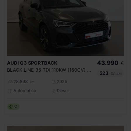
43.990
AUDI
Q3 SPORTBACK
€
BLACK LINE 35 TDI 110KW (150CV) S TRONIC
523
€/mes
28.898
2025
km
Automático
Diésel
C