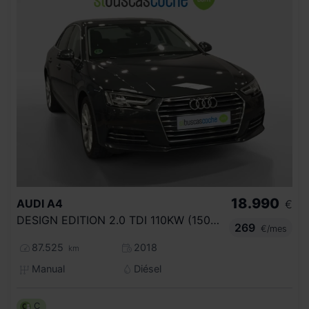
18.990
AUDI
A4
€
DESIGN EDITION 2.0 TDI 110KW (150CV)
269
€/mes
87.525
2018
km
Manual
Diésel
C