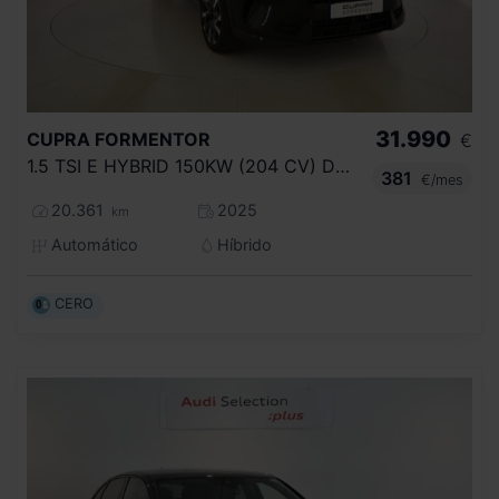
31.990
CUPRA
FORMENTOR
€
1.5 TSI E HYBRID 150KW (204 CV) DSG
381
€/mes
20.361
2025
km
Automático
Híbrido
CERO