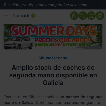
ón gratuita y muy competitiva al instante.
Tasación g
MENÚ
Sibuscascoche
Amplio stock de coches de
segunda mano disponible en
Galicia
Encuentra en Sibuscascoche.com
coches de segunda
mano en Galicia
. Contamos con una enorme gama de