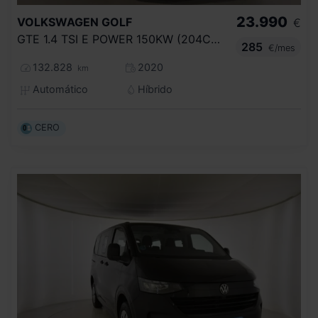
23.990
VOLKSWAGEN
GOLF
€
GTE 1.4 TSI E POWER 150KW (204CV) DSG
285
€/mes
132.828
2020
km
Automático
Híbrido
CERO