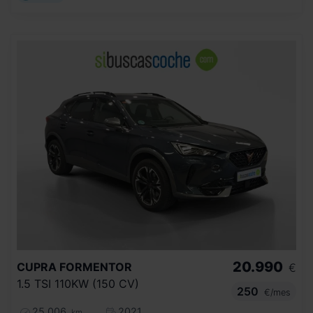
20.990
CUPRA
FORMENTOR
€
1.5 TSI 110KW (150 CV)
250
€/mes
25.006
2021
km